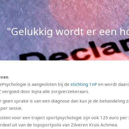
"Gelukkig wordt er een h
even
ePsychologie is aangesloten bij de
stichting 1nP
en wordt daard
 vergoed door bijna alle zorgverzekeraars.
er geen sprake is van een diagnose dan kun je de behandeling ze
per sessie.
osten voor een traject sportpsychologie zijn ook 125 euro per
rdeel uit van de topsportpolis van Zilveren Kruis Achmea.