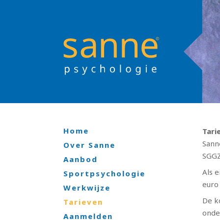
Sanne Psychologie
Home
Main Page Navigation
Tari
Sann
Over Sanne
SGGZ
Aanbod
Als 
Sportpsychologie
euro 
Werkwijze
De k
Tarieven
onde
Aanmelden