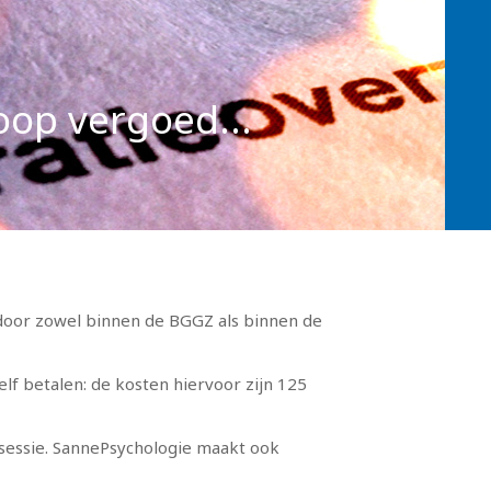
oop vergoed...
oor zowel binnen de BGGZ als binnen de
lf betalen: de kosten hiervoor zijn 125
 sessie. SannePsychologie maakt ook